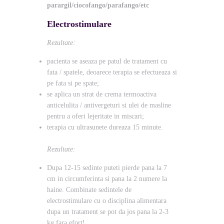
parargil/ciocofango/parafango/etc
Electrostimulare
Rezultate:
pacienta se aseaza pe patul de tratament cu
fata / spatele, deoarece terapia se efectueaza si
pe fata si pe spate;
se aplica un strat de crema termoactiva
anticelulita / antivergeturi si ulei de masline
pentru a oferi lejeritate in miscari;
terapia cu ultrasunete dureaza 15 minute.
Rezultate:
Dupa 12-15 sedinte puteti pierde pana la 7
cm in circumferinta si pana la 2 numere la
haine. Combinate sedintele de
electrostimulare cu o disciplina alimentara
dupa un tratament se pot da jos pana la 2-3
kg fara efort!