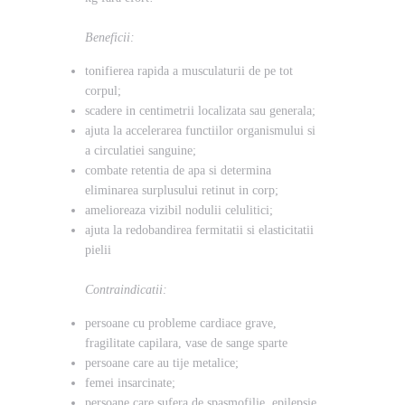
Beneficii:
tonifierea rapida a musculaturii de pe tot
corpul;
scadere in centimetrii localizata sau generala;
ajuta la accelerarea functiilor organismului si
a circulatiei sanguine;
combate retentia de apa si determina
eliminarea surplusului retinut in corp;
amelioreaza vizibil nodulii celulitici;
ajuta la redobandirea fermitatii si elasticitatii
pielii
Contraindicatii:
persoane cu probleme cardiace grave,
fragilitate capilara, vase de sange sparte
persoane care au tije metalice;
femei insarcinate;
persoane care sufera de spasmofilie, epilepsie,