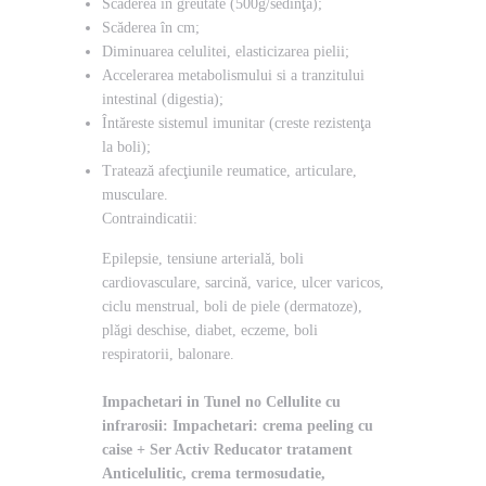
Scăderea în greutate (500g/sedinţă);
Scăderea în cm;
Diminuarea celulitei, elasticizarea pielii;
Accelerarea metabolismului si a tranzitului
intestinal (digestia);
Întăreste sistemul imunitar (creste rezistenţa
la boli);
Tratează afecţiunile reumatice, articulare,
musculare.
Contraindicatii:
Epilepsie, tensiune arterială, boli
cardiovasculare, sarcină, varice, ulcer varicos,
ciclu menstrual, boli de piele (dermatoze),
plăgi deschise, diabet, eczeme, boli
respiratorii, balonare.
Impachetari in Tunel no Cellulite cu
infrarosii: Impachetari: crema peeling cu
caise + Ser Activ Reducator tratament
Anticelulitic, crema termosudatie,