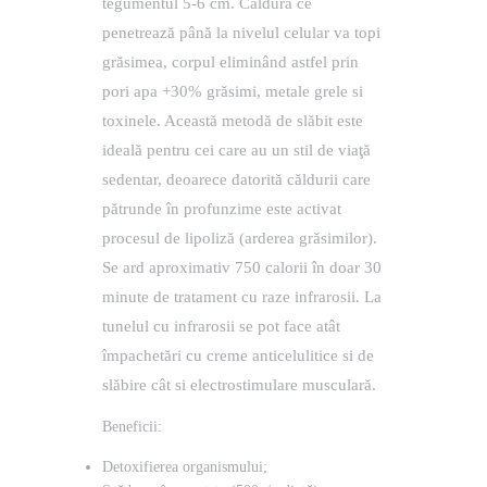
tegumentul 5-6 cm. Căldura ce
penetrează până la nivelul celular va topi
grăsimea, corpul eliminând astfel prin
pori apa +30% grăsimi, metale grele si
toxinele. Această metodă de slăbit este
ideală pentru cei care au un stil de viaţă
sedentar, deoarece datorită căldurii care
pătrunde în profunzime este activat
procesul de lipoliză (arderea grăsimilor).
Se ard aproximativ 750 calorii în doar 30
minute de tratament cu raze infrarosii. La
tunelul cu infrarosii se pot face atât
împachetări cu creme anticelulitice si de
slăbire cât si electrostimulare musculară.
Beneficii:
Detoxifierea organismului;