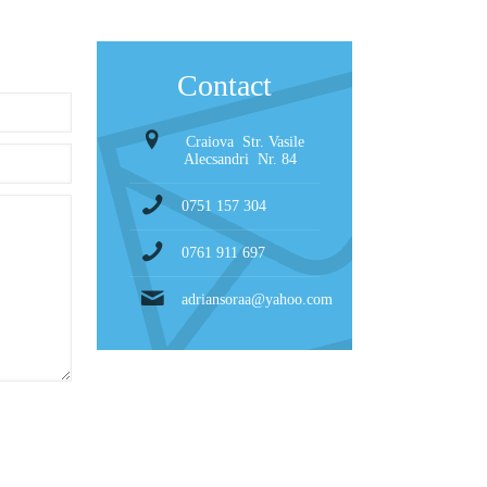
Contact
Craiova Str. Vasile
Alecsandri Nr. 84
0751 157 304
0761 911 697
adriansoraa@yahoo.com