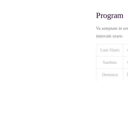
Program
Va asteptam in ur
intervale orare:
Luni-Vineri
Sambata
Duminica